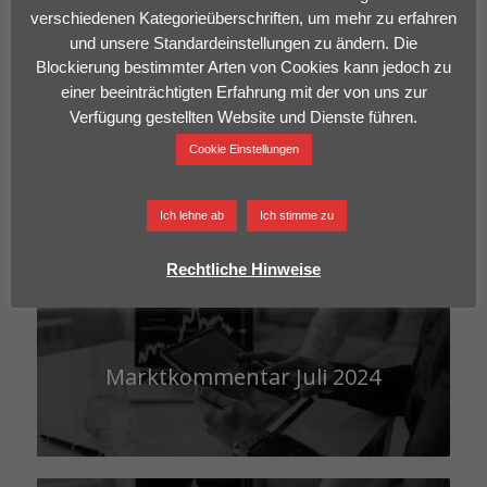
Marktkommentar Jänner 2025
verschiedenen Kategorieüberschriften, um mehr zu erfahren
und unsere Standardeinstellungen zu ändern. Die
Blockierung bestimmter Arten von Cookies kann jedoch zu
einer beeinträchtigten Erfahrung mit der von uns zur
Verfügung gestellten Website und Dienste führen.
Cookie Einstellungen
Marktkommentar Oktober 2024
Ich lehne ab
Ich stimme zu
Rechtliche Hinweise
Marktkommentar Juli 2024